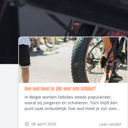
Hoe oud moet je zijn voor een fatbike?
In België worden fatbikes steeds populairder,
vooral bij jongeren en scholieren. Toch blijft één
punt vaak onduidelijk: hoe oud moet je zijn voor
een fatbike en wat mag er eigenlijk volgens de
wet? Het antwoord hangt niet zozeer van één
06 april 2026
Lees verder
vaste leeftijd af, maar van het type fatbike en de