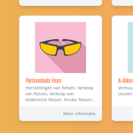
Fietsenhuis Feys
A-Bike
Herstellingen van fietsen, Verkoop
Verhuur
van fietsen, Verkoop van
Leuven
elektrische fietsen, Kinder fietsen,
Mountainbikes, Verhuringen
casino, Rollerblade skeelers kopen,
Meer informatie
Gocarts, Stads fietsen, Trekking
fietsen, Fietsen, Fietsen en
bromfietsen, Fietsen- en