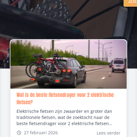
ZOE
Wat is de beste fietsendrager voor 2 elektrische
fietsen?
Elektrische fietsen zijn zwaarder en groter dan
traditionele fietsen, wat de zoektocht naar de
beste fietsendrager voor 2 elektrische fietsen
meteen uitdagender maakt. Of je nu op
27 februari 2026
Lees verder
weekendtrip vertrekt, gaat kamperen of een