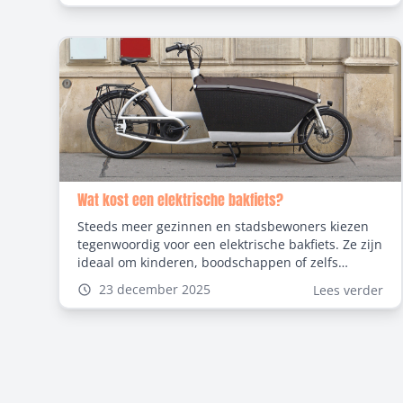
snelheid waarmee je rijdt. In dit artikel lees je
alles over fatbike vanaf welke leeftijd, de regels in
België en wat verstandig is in de praktijk.
Wat kost een elektrische bakfiets?
Steeds meer gezinnen en stadsbewoners kiezen
tegenwoordig voor een elektrische bakfiets. Ze zijn
ideaal om kinderen, boodschappen of zelfs
huisdieren veilig en snel te vervoeren, zonder
23 december 2025
Lees verder
afhankelijk te zijn van de auto. Maar voordat je er
één aanschaft, wil je natuurlijk weten wat een
elektrische bakfiets kost. In deze blog leggen we
uit welke factoren de prijs bepalen, welke
modellen er zijn en waar je rekening mee moet
houden bij aanschaf, inclusief verzekering en