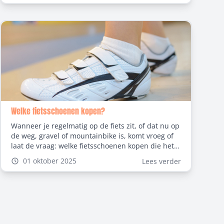
fietstas aan je stuur, de manier waarop je je tas
bevestigt, bepaalt het gemak en de veiligheid
tijdens het fietsen.
Welke fietsschoenen kopen?
Wanneer je regelmatig op de fiets zit, of dat nu op
de weg, gravel of mountainbike is, komt vroeg of
laat de vraag: welke fietsschoenen kopen die het
beste passen bij jouw manier van fietsen? Het
01 oktober 2025
Lees verder
aanbod is enorm en elke fietser heeft andere
wensen. In deze blog leggen we uit waar je op
moet letten, welke soorten er zijn en welke
merken populair zijn. Zo koop jij straks precies de
fietsschoenen die bij jouw rijstijl passen.