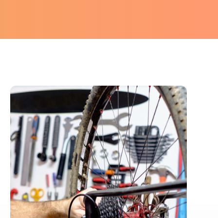
Fietsverkoop en -herstel,
Elektrische voertuigen in
Nieuwpoort