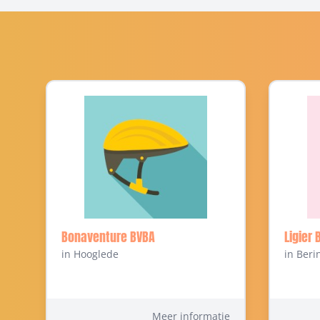
onderhoud.
Bonaventure BVBA
Ligier 
in Hooglede
in Beri
Meer informatie