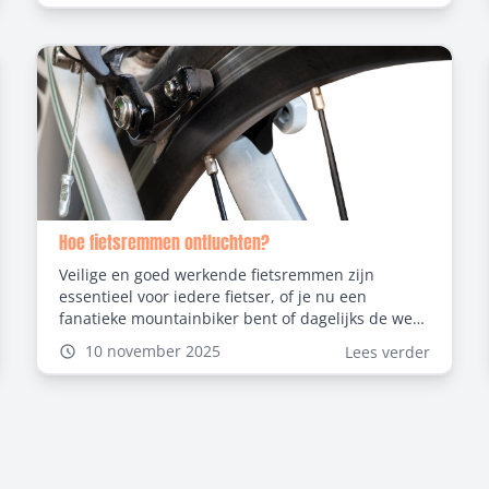
fietsvakantie plant, een degelijk draagplatform dat
veilig, stevig en gebruiksvriendelijk is, is
onmisbaar. In deze blog ontdek je waar je op moet
letten bij het kiezen van een fietsendrager voor
elektrische fietsen.
Hoe fietsremmen ontluchten?
Veilige en goed werkende fietsremmen zijn
essentieel voor iedere fietser, of je nu een
fanatieke mountainbiker bent of dagelijks de weg
op gaat. Maar wist je dat lucht in het remsysteem
10 november 2025
Lees verder
van je fiets de prestaties aanzienlijk kan
verminderen? In dit artikel leggen we stap voor
stap uit hoe je fietsremmen ontluchten kan en
waarom dit zo belangrijk is.