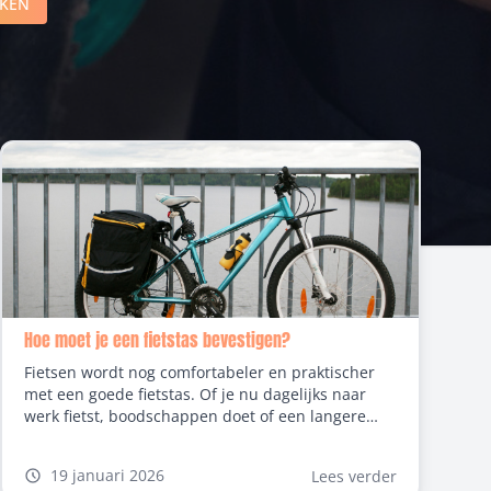
KEN
Hoe moet je een fietstas bevestigen?
Fietsen wordt nog comfortabeler en praktischer
met een goede fietstas. Of je nu dagelijks naar
werk fietst, boodschappen doet of een langere
tocht maakt, een goed bevestigde tas maakt het
verschil. Van fietstas rugzak tot een waterdichte
19 januari 2026
Lees verder
fietstas, en van een fietstas bagagedrager tot een