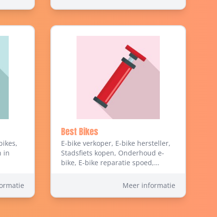
Best Bikes
bikes,
E-bike verkoper, E-bike hersteller,
 in
Stadsfiets kopen, Onderhoud e-
bike, E-bike reparatie spoed,
Herstelling fiets accu, E-bike
accessoires, Vouwfiets kopen,
ormatie
Meer informatie
Bakfiets kopen, Fietsbatterij met
garantie, Fietsen en bromfietsen,
Fietsen - Kleinhandel, Fietsen,