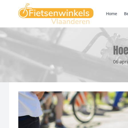
Home
Be
Hoe
06 apr