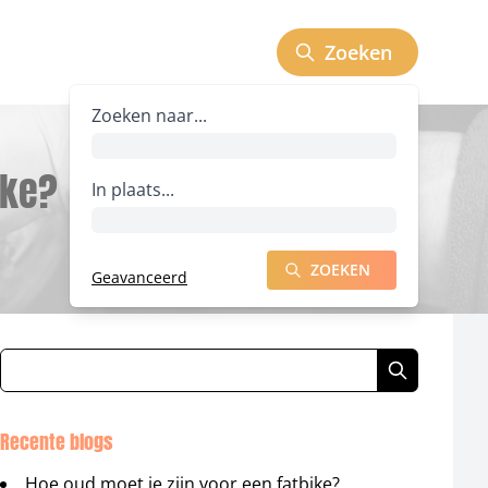
Zoeken
Zoeken naar bedrijven
Zoeken naar...
ike?
In plaats...
ZOEKEN
Geavanceerd
ZOEKEN NAAR BEDRIJVEN
Recente blogs
Hoe oud moet je zijn voor een fatbike?