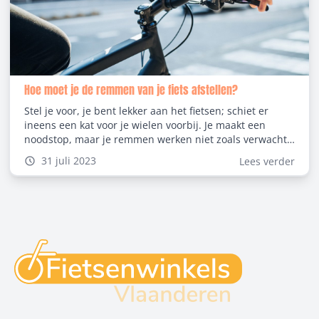
Hoe moet je de remmen van je fiets afstellen?
Stel je voor, je bent lekker aan het fietsen; schiet er
ineens een kat voor je wielen voorbij. Je maakt een
noodstop, maar je remmen werken niet zoals verwacht
en de kat ontsnapt ternauwernood aan een botsing met
31 juli 2023
Lees verder
je voorwiel. Goed werkende fietsremmen zijn essentieel
voor je veiligheid. Maar dan moeten je remmen wel
goed zijn afgesteld. Wil je ook weten hoe je de remmen
van je fiets kunt afstellen? Lees in dit artikel alles over
fietsremmen afstellen.