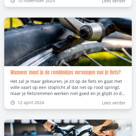
10 november 2025
Lees verder
kan verminderen? In dit artikel leggen we stap voor stap
uit hoe je fietsremmen ontluchten kan en waarom dit zo
belangrijk is.
Wanneer moet je de remblokjes vervangen van je fiets?
Het zal je maar gebeuren, je zit op de fiets en gaat met
volle vaart op een stoplicht af dat net op rood springt,
maar je fietsremmen werken niet goed en je glijdt zo de
weg op. Het is wel duidelijk dat je in zo’n geval meteen
12 april 2024
Lees verder
je remblokjes van je fiets moet laten vervangen. Goed
werkende remmen zijn essentieel voor je eigen
veiligheid en die van anderen, maar wanneer moet je
de remblokjes vervangen van een fiets? Je leest er hier
alles over.